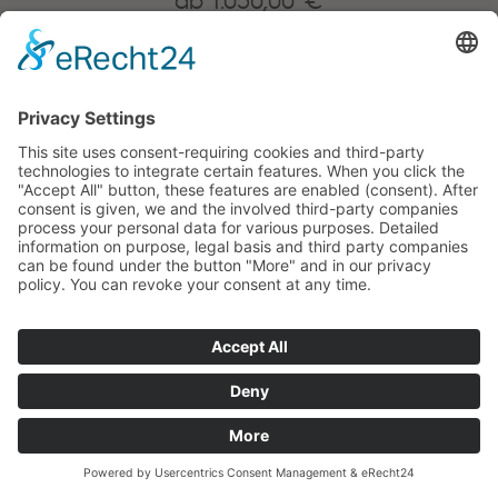
inkl. MwSt. zzgl.
Versand
Walker Weekender 240 Sonnendach