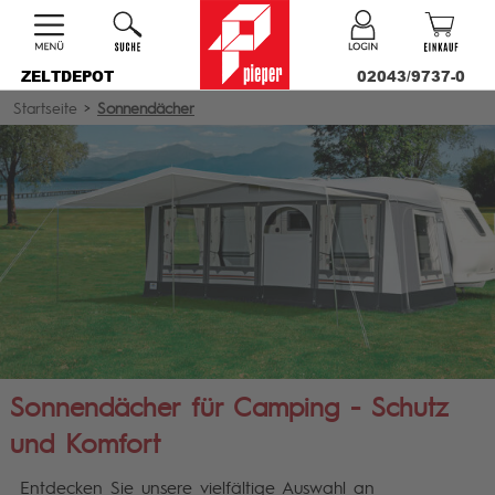
ZELTDEPOT
02043/9737-0
Startseite
>
Sonnendächer
Sonnendächer für Camping - Schutz
und Komfort
Entdecken Sie unsere vielfältige Auswahl an