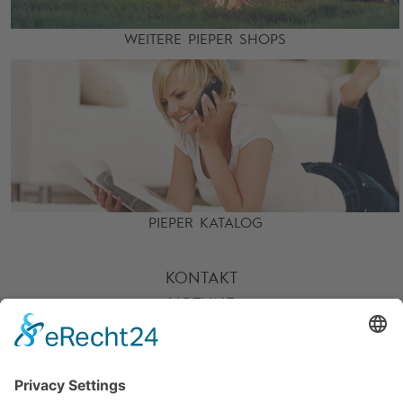
WEITERE PIEPER SHOPS
PIEPER KATALOG
KONTAKT
HOTLINE
PARTNER
SERVICE
ZAHLARTEN