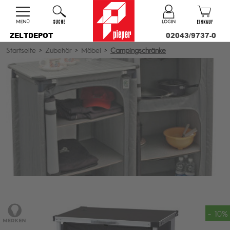
ZELTDEPOT
02043/9737-0
Startseite
>
Zubehör
>
Möbel
>
Campingschränke
- 10%