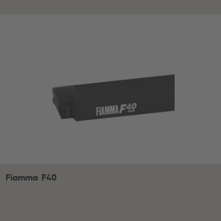
Fiamma F40
...