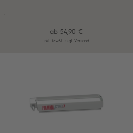
...
ab 54,90 €
inkl. MwSt. zzgl.
Versand