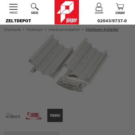
ZELTDEPOT
02043/9737-0
Startseite
>
Markisen
>
Markisenzubehör
>
Markisen-Adapter