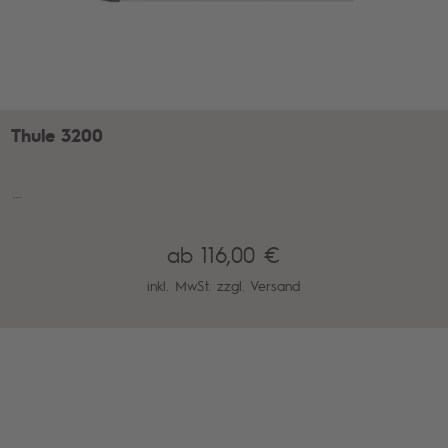
Thule 3200
...
ab 116,00 €
inkl. MwSt. zzgl.
Versand