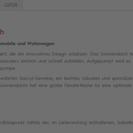
GPSR
ch
isemobile und Wohnwagen
ipiert, die ein innovatives Design schätzen. Das Sonnendach 
esonders einfach und schnell aufstellen. Aufgepumpt wird es 
ftpumpe.
hrten Isacryl-Gewebe, ein leichtes, robustes und spinndüse
 Sonnendachs hat eine große Fensterfläche für eine optimale A
blaspunkt mittels der, im Lieferumfang enthaltenen, Isabella