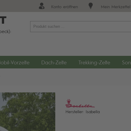
Konto eröffnen
Mein Merkzettel
T
eck):
obil-Vorzelte
Dach-Zelte
Trekking-Zelte
Son
Hersteller: Isabella