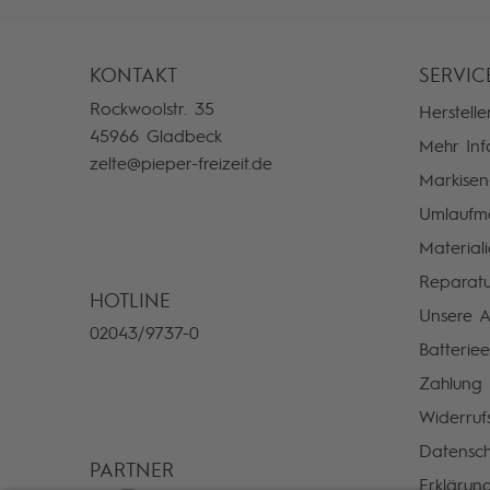
KONTAKT
SERVIC
Rockwoolstr. 35
Hersteller
45966 Gladbeck
Mehr Inf
zelte@pieper-freizeit.de
Markise
Umlaufm
Material
Reparatu
HOTLINE
Unsere A
02043/9737-0
Batterie
Zahlung
Widerruf
Datensch
PARTNER
Erklärung