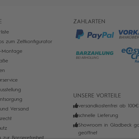
E
ZAHLARTEN
liste
os zum Zeltkonfigurator
n-Montage
aße
ien
rservice
usstellung
UNSERE VORTEILE
entsorgung
versandkostenfrei ab 100€
 und Versand
schnelle Lieferung
srecht
Showroom in Gladbeck ga
utz
geöffnet
 zur Barrierefreiheit