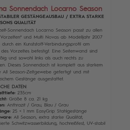
ma Sonnendach Locarno Season
STABILER GESTÄNGEAUSBAU / EXTRA STARKE
ASONS QUALITÄT
zelt-Sonnendach Locarno Season passt zu allen
Vorzelten* und Multi Novas ab Modelljahr 2007
 durch ein Kunststoff-Verbindungsprofil am
des Vorzeltes befestigt. Eine Seitenwand sind
ßig und sowohl links als auch rechts zu
n. Dieses Sonnendach ist komplett aus starkem
 All Season-Zeltgewebe gefertigt und mit
ichem Gestänge ausgestattet.
SCHE DATEN
lttiefe:
235cm
cht:
Größe 8 ca. 21 kg
en:
Anthrazit / Grau, Blau / Grau
änge:
25 × 1 mm EasyGrip Stahlgestänge
ware:
All Season, extra starke Qualität,
ierte Schwitzwasserbildung, hochreißfest, UV-stabil
enwandware:
ll Season, extra starke Qualität,