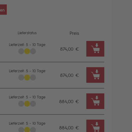
seitig beschichtet
sen
enwände:
Beide gewölbte Segmente sind
usnehmbar
Preis
Lieferstatus
825-850
Lieferzeit: 5 - 10 Tage
874,00 €
850-875
875-900
Lieferzeit: 5 - 10 Tage
874,00 €
900-925
925-950
Lieferzeit: 5 - 10 Tage
884,00 €
950-975
975-1000
Lieferzeit: 5 - 10 Tage
884,00 €
1000-1025