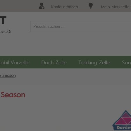
Konto eröffnen
Mein Merkzettel
T
eck):
obil-Vorzelte
Dach-Zelte
Trekking-Zelte
Son
o Season
 Season