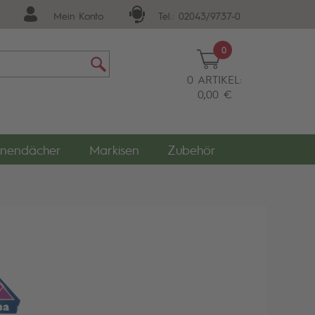
Mein Konto
Tel.: 02043/9737-0
0
0 ARTIKEL:
0,00 €
nendächer
Markisen
Zubehör