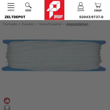
ZELTDEPOT
02043/9737-0
Startseite
>
Zubehör
>
Vorzeltzubehör
>
Abspannleinen