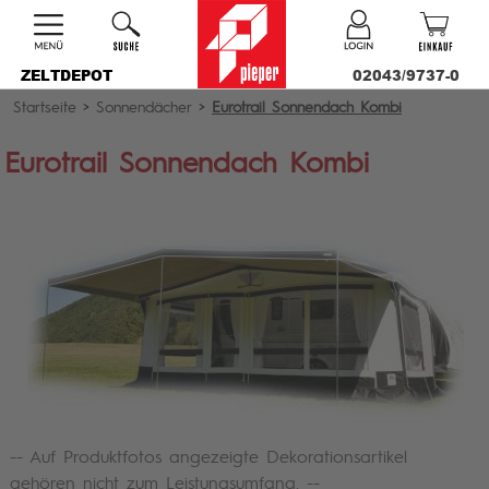
ZELTDEPOT
02043/9737-0
Startseite
>
Sonnendächer
>
Eurotrail Sonnendach Kombi
Eurotrail Sonnendach Kombi
-- Auf Produktfotos angezeigte Dekorationsartikel
gehören nicht zum Leistungsumfang. --