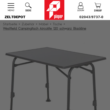
ZELTDEPOT
02043/9737-0
Startseite
>
Zubehör
>
Möbel
>
Tische
>
Westfield Campingtisch Aircolite 120 schwarz Blackline