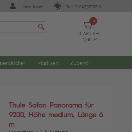
Mein Konto
Tel.: 02043/9737-0
0
0 ARTIKEL:
0,00 €
nendächer
Markisen
Zubehör
Thule Safari Panorama für
9200, Höhe medium, Länge 6
m
Versandfertig in 2- 5 Werktagen.