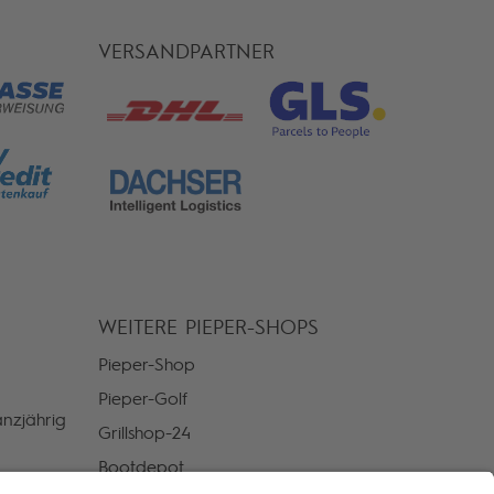
VERSANDPARTNER
WEITERE PIEPER-SHOPS
Pieper-Shop
Pieper-Golf
nzjährig
Grillshop-24
Bootdepot
or Ort