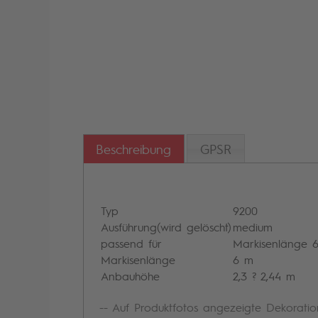
Beschreibung
GPSR
Typ
9200
Ausführung(wird gelöscht)
medium
passend für
Markisenlänge 
Markisenlänge
6 m
Anbauhöhe
2,3 ? 2,44 m
-- Auf Produktfotos angezeigte Dekoratio