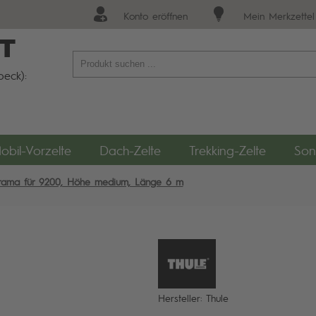
Konto eröffnen
Mein Merkzettel
T
eck):
obil-Vorzelte
Dach-Zelte
Trekking-Zelte
Son
orama für 9200, Höhe medium, Länge 6 m
Hersteller: Thule