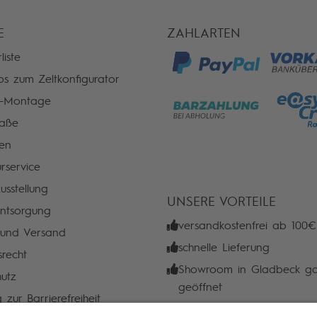
E
ZAHLARTEN
liste
os zum Zeltkonfigurator
n-Montage
aße
ien
rservice
usstellung
UNSERE VORTEILE
entsorgung
versandkostenfrei ab 100€
 und Versand
schnelle Lieferung
srecht
Showroom in Gladbeck ga
utz
geöffnet
 zur Barrierefreiheit
Top Service & Beratung v