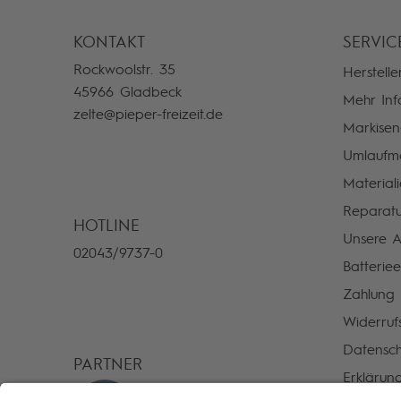
KONTAKT
SERVIC
Rockwoolstr. 35
Hersteller
45966 Gladbeck
Mehr Inf
zelte@pieper-freizeit.de
Markise
Umlaufm
Material
Reparatu
HOTLINE
Unsere A
02043/9737-0
Batterie
Zahlung
Widerruf
Datensch
PARTNER
Erklärung