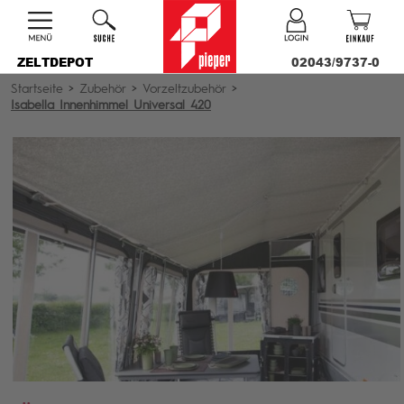
ZELTDEPOT
02043/9737-0
Startseite
>
Zubehör
>
Vorzeltzubehör
>
Isabella Innenhimmel Universal 420