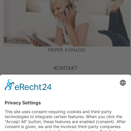
PIEPER KATALOG
KONTAKT
HOTLINE
PARTNER
SERVICE
ZAHLARTEN
UNSERE VORTEILE
VERSANDPARTNER
WEITERE PIEPER-SHOPS