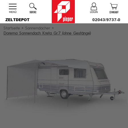
ZELTDEPOT
02043/9737-0
Startseite
>
Sonnendächer
>
Dorema Sonnendach Kreta Gr.7 (ohne Gestänge)