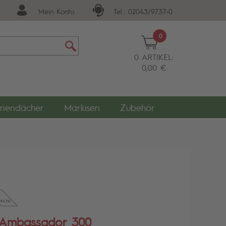
Mein Konto
Tel.: 02043/9737-0
0
0 ARTIKEL:
0,00 €
nendächer
Markisen
Zubehör
Ambassador 300