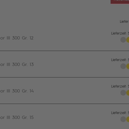
Reißvers
unterhal
Doppelfe
Moskitog
Liefe
Eingangs
waagere
Lieferzeit:
 III 300 Gr. 12
Klettver
Klettver
Vorderwa
Lieferzeit:
Seitenw
 III 300 Gr. 13
beide S
und abk
Tür und 
Lieferzeit:
Klarfolie
 III 300 Gr. 14
zusätzli
mit Lüft
beiden S
Wettersc
Lieferzeit:
 III 300 Gr. 15
ringsum 
waagerec