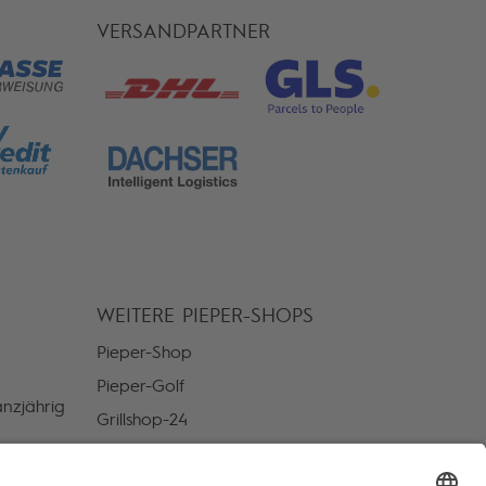
VERSANDPARTNER
WEITERE PIEPER-SHOPS
Pieper-Shop
Pieper-Golf
nzjährig
Grillshop-24
Bootdepot
or Ort