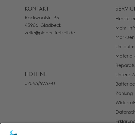
KONTAKT
SERVIC
Rockwoolstr. 35
Hersteller
45966 Gladbeck
Mehr Inf
zelte@pieper-freizeit.de
Markise
Umlaufm
Material
Reparatu
HOTLINE
Unsere A
02043/9737-0
Batterie
Zahlung
Widerruf
Datensch
Erklärung
PARTNER
AGB