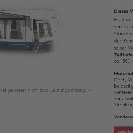
Dieses V
Hochwert
verleihe
Standar
der Kenn
seiner Vie
Zelttief
ca. 300
Material
Dach, V
beidseit
ikel gehören nicht zum Leistungsumfang. --
wetterec
verarbei
Strahlung
Vorderw
3-teilig
gegenein
weiterle