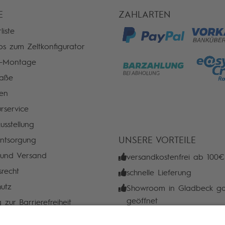
E
ZAHLARTEN
liste
os zum Zeltkonfigurator
n-Montage
aße
ien
rservice
usstellung
UNSERE VORTEILE
entsorgung
 und Versand
versandkostenfrei ab 100€
srecht
schnelle Lieferung
utz
Showroom in Gladbeck ga
geöffnet
 zur Barrierefreiheit
Top Service & Beratung v