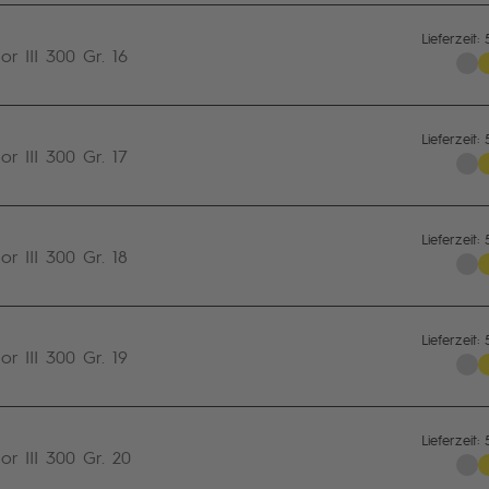
Sturmges
an der r
Lieferzeit:
 III 300 Gr. 16
Gestäng
28 x 1 m
Distanzs
Firststa
Lieferzeit:
 III 300 Gr. 17
Orkanstü
Firststa
Alu-Gest
Lieferzeit:
 III 300 Gr. 18
Lieferzeit:
 III 300 Gr. 19
Lieferzeit:
r III 300 Gr. 20