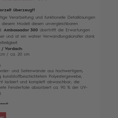
orzelt überzeugt!
ige Verarbeitung und funktionelle Detaillösungen
n diesem Modell diesen unvergleichbaren
d.
Ambassador 300
übertrifft die Erwartungen
er und ist ein wahrer Verwandlungskünstler dank
lteiligkeit.
e / Vordach:
 cm / ca. 20 cm
:
order- und Seitenwände aus hochwertigem,
ig kunststoffbeschichtetem Polyestergewebe,
ht lackiert und komplett abwaschbar; die
tete Fensterfolie absorbiert ca. 90 % der UV-
.
and:
; alle Segmente lassen sich herausnehmen und
ander tauschen; Fenster mit Fensterklappen und
sen