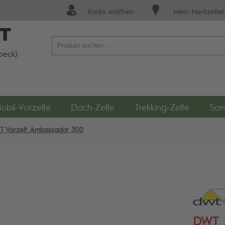
Konto eröffnen
Mein Merkzettel
T
eck):
obil-Vorzelte
Dach-Zelte
Trekking-Zelte
Son
 Vorzelt Ambassador 300
DWT 