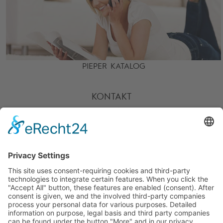
PIEPER KATALOG
KONTAKT
HOTLINE
PARTNER
SERVICE
ZAHLARTEN
UNSERE VORTEILE
VERSANDPARTNER
WEITERE PIEPER-SHOPS
BESUCHE UNS AUCH