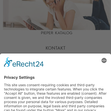
PIEPER KATALOG
KONTAKT
HOTLINE
PARTNER
SERVICE
ZAHLARTEN
UNSERE VORTEILE
VERSANDPARTNER
WEITERE PIEPER-SHOPS
BESUCHE UNS AUCH