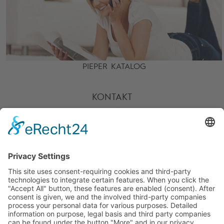
PIEPER KATALOG
KONTAKT
HOTLINE
PARTNER
SERVICE
ZAHLARTEN
UNSERE VORTEILE
VERSANDPARTNER
WEITERE PIEPER-SHOPS
BESUCHE UNS AUCH