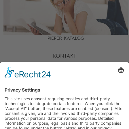
PIEPER KATALOG
KONTAKT
HOTLINE
PARTNER
SERVICE
ZAHLARTEN
UNSERE VORTEILE
VERSANDPARTNER
WEITERE PIEPER-SHOPS
BESUCHE UNS AUCH