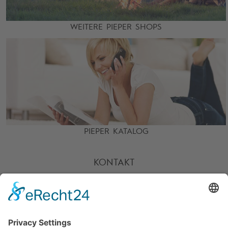
WEITERE PIEPER SHOPS
PIEPER KATALOG
KONTAKT
HOTLINE
PARTNER
SERVICE
ZAHLARTEN