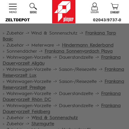
ZELTDEPOT
02043/9737-0
»
Zubehör -> Wind & Sonnenschutz ->
Frankana Tarp
Basic
»
Zubehör -> Meterware ->
Hindermann Kederband
»
Sonnendächer ->
Frankana Sonnenvordach Playa
»
Wohnwagen-Vorzelte -> Dauerstandzelte ->
Frankana
Dauervorzelt Allgäu
»
Wohnwagen-Vorzelte -> Saison-/Reisezelte ->
Frankana
Reisevorzelt Lux
»
Wohnwagen-Vorzelte -> Saison-/Reisezelte ->
Frankana
Reisevorzelt Prestige
»
Wohnwagen-Vorzelte -> Dauerstandzelte ->
Frankana
Dauervorzelt Rhön DC
»
Wohnwagen-Vorzelte -> Dauerstandzelte ->
Frankana
Dauervorzelt Feldberg
»
Zubehör ->
Wind & Sonnenschutz
»
Zubehör ->
Sturmgurte