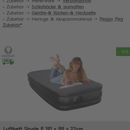
»
Zubehör -> Meterware ->
Verbundprofil
»
Zubehör ->
Schlafsäcke & Isomatten
»
Zubehör ->
Geräte-& Küchen-& Heckzelte
»
Zubehör -> Heringe & Abspannmaterial ->
Peggy Peg
Zubehör®
- 10%
Luftbett Single E 191 x 99 x 22cm